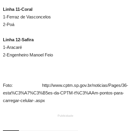
Linha 11-Coral
1-Ferraz de Vasconcelos
2-Poá
Linha 12-Safira
1-Aracaré
2-Engenheiro Manoel Feio
Foto: http://www.cptm.sp.gov.br/noticias/Pages/36-
esta%C3%A7%C3%B5es-da-CPTM-t%C3%AAm-pontos-para-
carregar-celular-.aspx
Publicidade