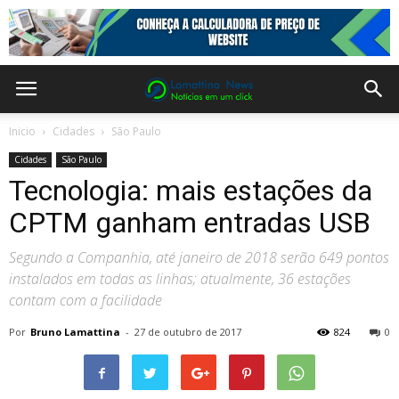
Inicio
Cidades
São Paulo
Cidades
São Paulo
Tecnologia: mais estações da
CPTM ganham entradas USB
Segundo a Companhia, até janeiro de 2018 serão 649 pontos
instalados em todas as linhas; atualmente, 36 estações
contam com a facilidade
Por
Bruno Lamattina
-
27 de outubro de 2017
824
0