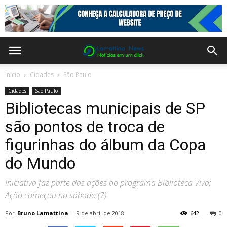
Inicio
Cidades
São Paulo
Cidades
São Paulo
Bibliotecas municipais de SP
são pontos de troca de
figurinhas do álbum da Copa
do Mundo
Iniciativa faz parte das ações do programa Biblioteca Viva;
Ação começou no sábado (7)
Por
Bruno Lamattina
-
9 de abril de 2018
642
0