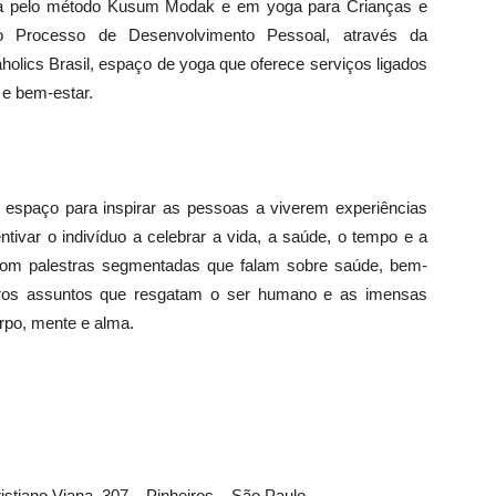
a pelo método Kusum Modak e em yoga para Crianças e
do Processo de Desenvolvimento Pessoal, através da
holics Brasil, espaço de yoga que oferece serviços ligados
 e bem-estar.
 espaço para inspirar as pessoas a viverem experiências
var o indivíduo a celebrar a vida, a saúde, o tempo e a
com palestras segmentadas que falam sobre saúde, bem-
outros assuntos que resgatam o ser humano e as imensas
orpo, mente e alma.
stiano Viana, 307 – Pinheiros – São Paulo