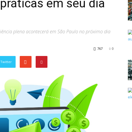
 práticas em seu dia
sciência plena acontecerá em São Paulo no próximo dia
767
0
Twitter