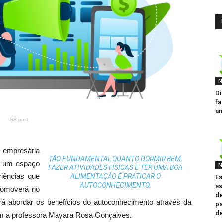
N
Di
fa
an
SB post
 empresária
TÃO FUNDAMENTAL QUANTO DORMIR BEM,
õe um espaço
N
FAZER ATIVIDADES FÍSICAS E TER UMA BOA
riências que
ALIMENTAÇÃO É PRATICAR O
Es
AUTOCONHECIMENTO.
as
promoverá no
de
rá abordar os benefícios do autoconhecimento através da
pa
d
om a professora Mayara Rosa Gonçalves.