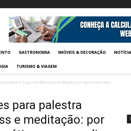
ENTO
GASTRONOMIA
IMÓVEIS & DECORAÇÃO
NOTÍCI
OGIA
TURISMO & VIAGEM
ara palestra ”yoga, mindfulness e meditação: por que incluir estas...
es para palestra
ss e meditação: por