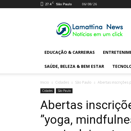
C
27.4
06/ 08/ 26
São Paulo
Lamattina
Digital
News
EDUCAÇÃO & CARREIRAS
ENTRETENIM
SAÚDE, BELEZA & BEM ESTAR
TECNOL
Inicio
Cidades
São Paulo
Abertas inscrições p
Cidades
São Paulo
Abertas inscriçõ
”yoga, mindfulne