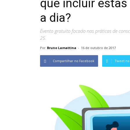
que incluir estas
a dia?
Evento gratuito focado nas práticas de con
25.
Por
Bruno Lamattina
-
16 de outubro de 2017
Compartilhar no Facebook
Tweet no 