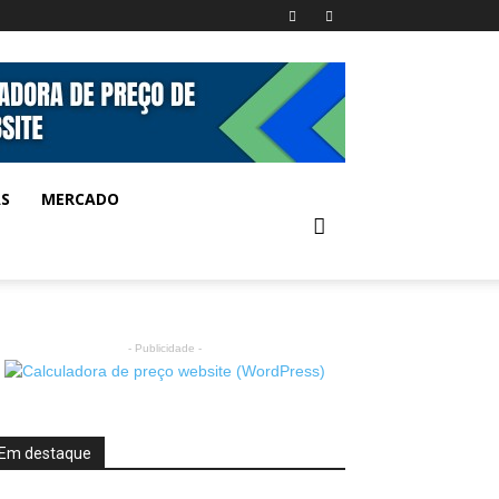
AS
MERCADO
- Publicidade -
Em destaque