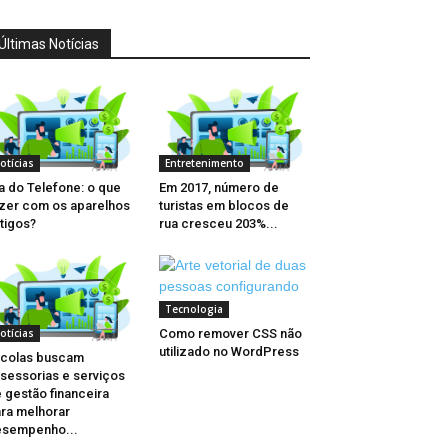
Últimas Notícias
otícias
Entretenimento
a do Telefone: o que
Em 2017, número de
zer com os aparelhos
turistas em blocos de
tigos?
rua cresceu 203%...
Tecnologia
Como remover CSS não
otícias
utilizado no WordPress
colas buscam
sessorias e serviços
 gestão financeira
ra melhorar
esempenho...