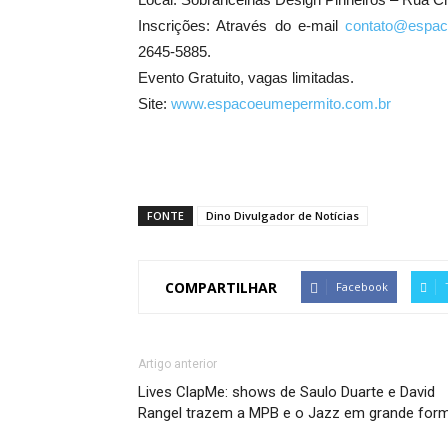
Inscrições: Através do e-mail
contato@espac
2645-5885.
Evento Gratuito, vagas limitadas.
Site:
www.espacoeumepermito.com.br
FONTE
Dino Divulgador de Notícias
COMPARTILHAR
Facebook
Artigo anterior
Lives ClapMe: shows de Saulo Duarte e David
Rangel trazem a MPB e o Jazz em grande for