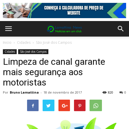
Inicio
Cidades
São José dos Campos
Cidades
São José dos Campos
Limpeza de canal garante
mais segurança aos
motoristas
Por
Bruno Lamattina
-
18 de novembro de 2017
820
0