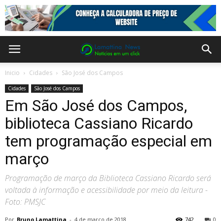
Inicio
Cidades
São José dos Campos
Cidades
São José dos Campos
Em São José dos Campos,
biblioteca Cassiano Ricardo
tem programação especial em
março
Programação de março da Biblioteca Cassiano Ricardo será
voltada à informação e acessibilidade por meio da leitura -
Foto: PMSJC
Por
Bruno Lamattina
-
4 de março de 2018
742
0