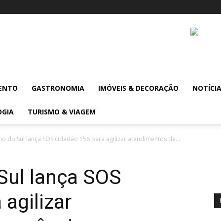
ENTO
GASTRONOMIA
IMÓVEIS & DECORAÇÃO
NOTÍCI
OGIA
TURISMO & VIAGEM
o do Sul lança SOS cidadão 156 para agilizar atendimentos de...
Sul lança SOS
agilizar