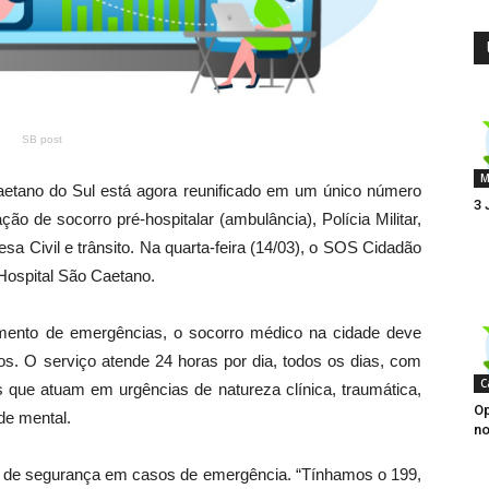
SB post
M
etano do Sul está agora reunificado em um único número
3 
ção de socorro pré-hospitalar (ambulância), Polícia Militar,
a Civil e trânsito. Na quarta-feira (14/03), o SOS Cidadão
 Hospital São Caetano.
mento de emergências, o socorro médico na cidade deve
s. O serviço atende 24 horas por dia, todos os dias, com
C
s que atuam em urgências de natureza clínica, traumática,
Op
úde mental.
no
 de segurança em casos de emergência. “Tínhamos o 199,