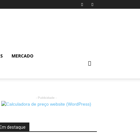
AS
MERCADO
- Publicidade -
Em destaque