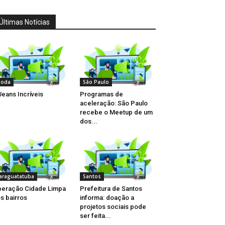
Últimas Notícias
oda
São Paulo
Jeans Incríveis
Programas de
aceleração: São Paulo
recebe o Meetup de um
dos...
araguatatuba
Santos
eração Cidade Limpa
Prefeitura de Santos
s bairros
informa: doação a
projetos sociais pode
ser feita...