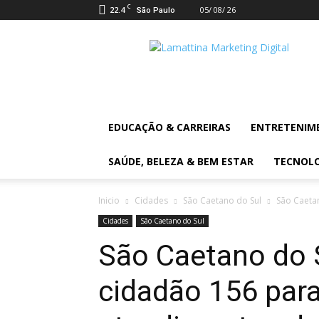
C
22.4
05/ 08/ 26
São Paulo
Lamattina
Digital
News
EDUCAÇÃO & CARREIRAS
ENTRETENIM
SAÚDE, BELEZA & BEM ESTAR
TECNOL
Inicio
Cidades
São Caetano do Sul
São Caetan
Cidades
São Caetano do Sul
São Caetano do 
cidadão 156 para 