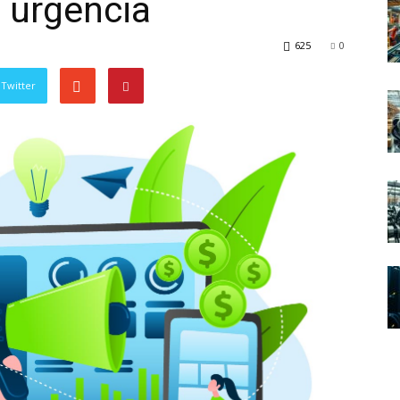
 urgência
625
0
Twitter