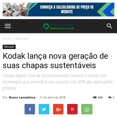
Inicio
Mercado
Mercado
Kodak lança nova geração de
suas chapas sustentáveis
Chapa digital livre de processamento Sonora X conta com
tecnologia que permitirá seu uso por até 80% das aplicações
gráficas
Por
Bruno Lamattina
-
17 de abril de 2018
646
0