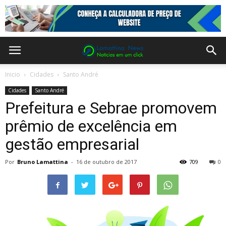
Inicio
Cidades
Santo André
Cidades
Santo André
Prefeitura e Sebrae promovem
prêmio de excelência em
gestão empresarial
Por
Bruno Lamattina
-
16 de outubro de 2017
709
0