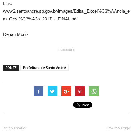
Link:
www2.santoandre.sp.gov.br/images/Edital_Excel%C3%AAncia_e
m_Gest%C3%A3o_2017_-_FINAL.pdf.
Renan Muniz
Publicidade
FONTE
Prefeitura de Santo André
Artigo anterior
Próximo artigo