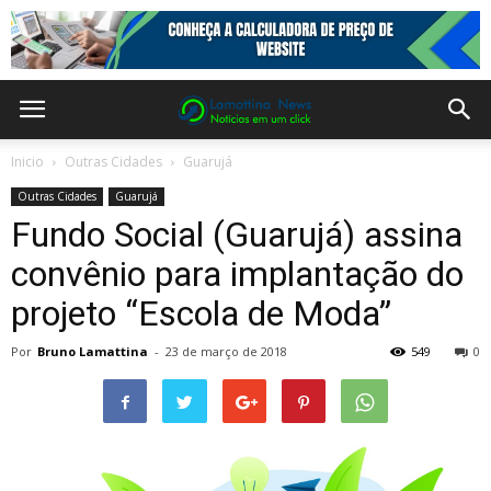
Inicio
Outras Cidades
Guarujá
Outras Cidades
Guarujá
Fundo Social (Guarujá) assina
convênio para implantação do
projeto “Escola de Moda”
Por
Bruno Lamattina
-
23 de março de 2018
549
0