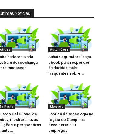
Últimas Notícias
otícias
Automóveis
abalhadores ainda
Suhai Seguradora lança
stram desconfiança
ebook para responder
obre mudanças
às dúvidas mais
frequentes sobre...
ão Paulo
Mercado
uardo Del Buono, da
Fábrica de tecnologia na
bev, mostrará novas
região de Campinas
luções e perspectivas
deve gerar 800
rante...
empregos