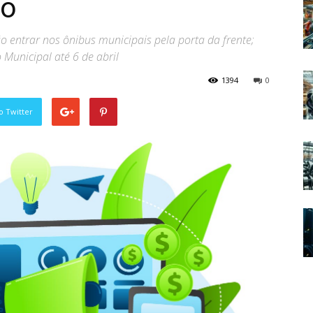
to
 entrar nos ônibus municipais pela porta da frente;
 Municipal até 6 de abril
1394
0
o Twitter