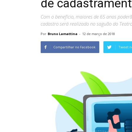
de cadastramen
Com o benefício, maiores de 65 anos poderão
cadastro será realizado no saguão do Teatro
Por
Bruno Lamattina
-
12 de março de 2018
Compartilhar no Facebook
Tweet n