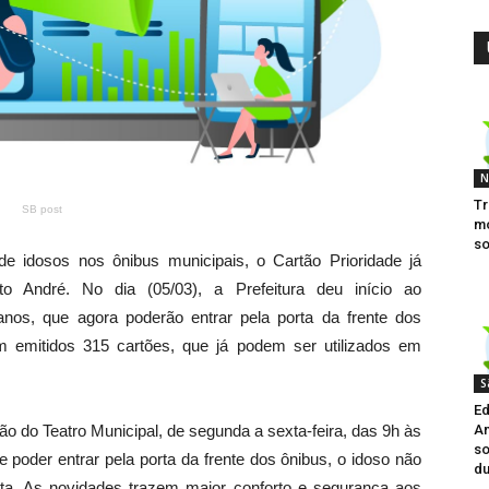
N
Tr
SB post
mo
s
 de idosos nos ônibus municipais, o Cartão Prioridade já
to André. No dia (05/03), a Prefeitura deu início ao
nos, que agora poderão entrar pela porta da frente dos
am emitidos 315 cartões, que já podem ser utilizados em
S
Ed
o do Teatro Municipal, de segunda a sexta-feira, das 9h às
Am
so
e poder entrar pela porta da frente dos ônibus, o idoso não
du
ta. As novidades trazem maior conforto e segurança aos