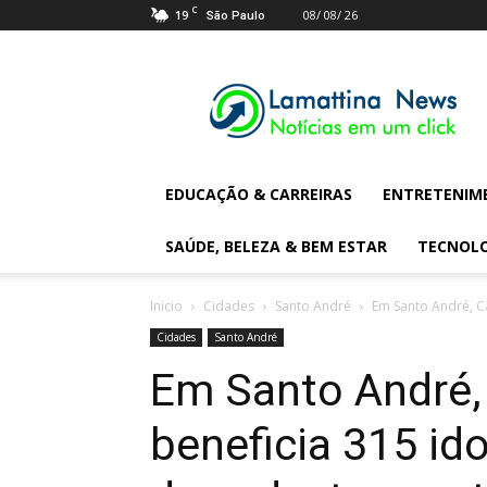
C
19
08/ 08/ 26
São Paulo
Lamattina
Digital
News
EDUCAÇÃO & CARREIRAS
ENTRETENIM
SAÚDE, BELEZA & BEM ESTAR
TECNOL
Inicio
Cidades
Santo André
Em Santo André, Ca
Cidades
Santo André
Em Santo André, 
beneficia 315 id