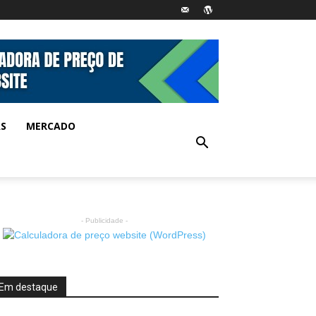
AS
MERCADO
- Publicidade -
Em destaque