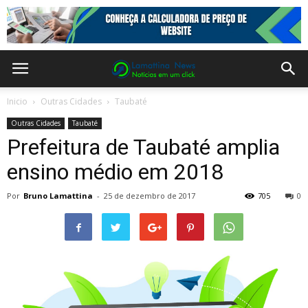
Inicio
Outras Cidades
Taubaté
Outras Cidades
Taubaté
Prefeitura de Taubaté amplia
ensino médio em 2018
Por
Bruno Lamattina
-
25 de dezembro de 2017
705
0