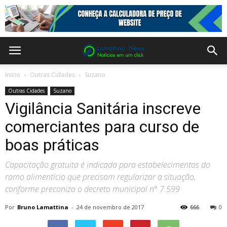
Inicio
Outras Cidades
Suzano
Outras Cidades
Suzano
Vigilância Sanitária inscreve
comerciantes para curso de
boas práticas
Capacitação gratuita é indicada para estabelecimentos do
ramo alimentício que precisam regularizar a situação,
conforme preconiza o decreto municipal n° 7.599
Por
Bruno Lamattina
-
24 de novembro de 2017
666
0