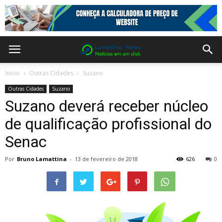
Inicio
Outras Cidades
Suzano
Outras Cidades
Suzano
Suzano deverá receber núcleo
de qualificação profissional do
Senac
Por
Bruno Lamattina
-
13 de fevereiro de 2018
626
0