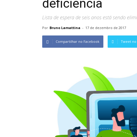
deficiência
Lista de espera de seis anos está sendo el
Por
Bruno Lamattina
-
17 de dezembro de 2017
Compartilhar no Facebook
Tweet no 