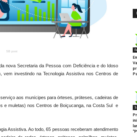
F
SB post
Em
Va
o da nova Secretaria da Pessoa com Deficiência e do Idoso
p
 vem investindo na Tecnologia Assistiva nos Centros de
Pa
do serviço aos munícipes para órteses, próteses, cadeiras de
res e muletas) nos Centros de Boiçucanga, na Costa Sul e
S
Pr
in
la
gia Assistiva. Ao todo, 65 pessoas receberam atendimento
“P