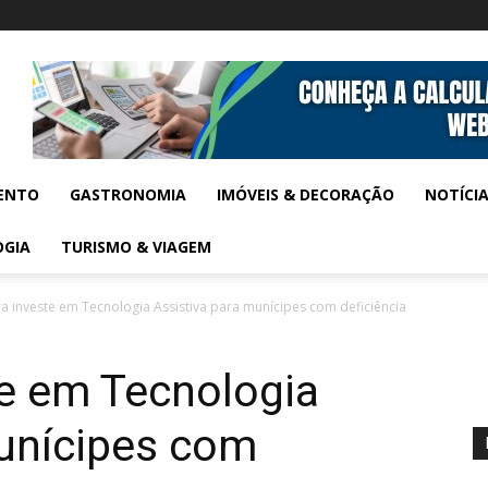
ENTO
GASTRONOMIA
IMÓVEIS & DECORAÇÃO
NOTÍCI
OGIA
TURISMO & VIAGEM
ra investe em Tecnologia Assistiva para munícipes com deficiência
te em Tecnologia
munícipes com