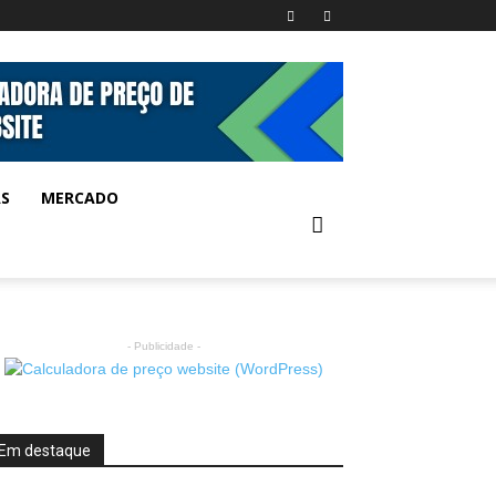
AS
MERCADO
- Publicidade -
Em destaque