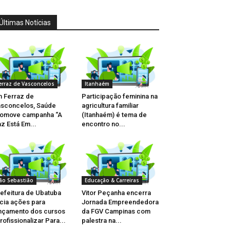
Últimas Notícias
erraz de Vasconcelos
Itanhaém
 Ferraz de
Participação feminina na
sconcelos, Saúde
agricultura familiar
romove campanha “A
(Itanhaém) é tema de
z Está Em...
encontro no...
ão Sebastião
Educação & Carreiras
efeitura de Ubatuba
Vitor Peçanha encerra
icia ações para
Jornada Empreendedora
nçamento dos cursos
da FGV Campinas com
rofissionalizar Para...
palestra na...