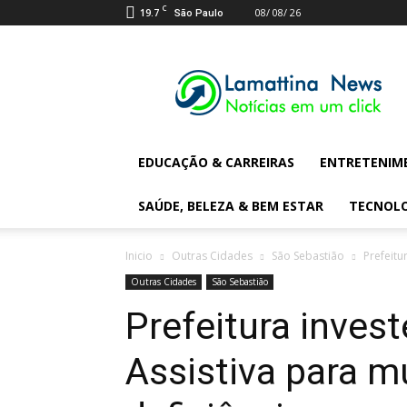
C
19.7
08/ 08/ 26
São Paulo
Lamattina
Digital
News
EDUCAÇÃO & CARREIRAS
ENTRETENIM
SAÚDE, BELEZA & BEM ESTAR
TECNOL
Inicio
Outras Cidades
São Sebastião
Prefeitu
Outras Cidades
São Sebastião
Prefeitura inves
Assistiva para 