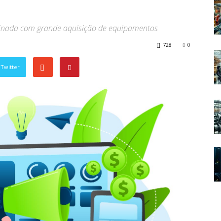
iminada com grande aquisição de equipamentos
728
0
Twitter