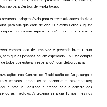
adeira de rodas, órteses, próteses, palmilhas, muletas,
os irão para Centros de Reabilitação.
 recursos, indispensáveis para exercer atividades do dia a
ios para sua qualidade de vida. O prefeito Felipe Augusto
comprar todos esses equipamentos”, informou a terapeuta
 essa compra toda de uma vez e pretende investir num
no, sem que as pessoas fiquem esperando. Foi uma compra
ão de todos que estavam esperando”, completou Juliana.
 avaliações nos Centros de Reabilitação de Boiçucanga e
ipes técnicas (terapeutas ocupacionais e fisioterapeutas)
bril. “Então foi realizado o pregão para a compra dos
azendo as medidas. A próxima será dia 18 nos mesmos