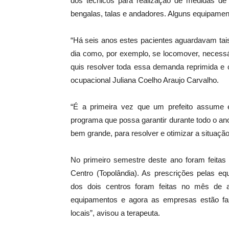
dos técnicos para realização de medidas de c
bengalas, talas e andadores. Alguns equipament
“Há seis anos estes pacientes aguardavam tais
dia como, por exemplo, se locomover, necessár
quis resolver toda essa demanda reprimida e 
ocupacional Juliana Coelho Araujo Carvalho.
“É a primeira vez que um prefeito assume
programa que possa garantir durante todo o a
bem grande, para resolver e otimizar a situaç
No primeiro semestre deste ano foram feitas
Centro (Topolândia). As prescrições pelas equ
dos dois centros foram feitas no mês de a
equipamentos e agora as empresas estão f
locais”, avisou a terapeuta.