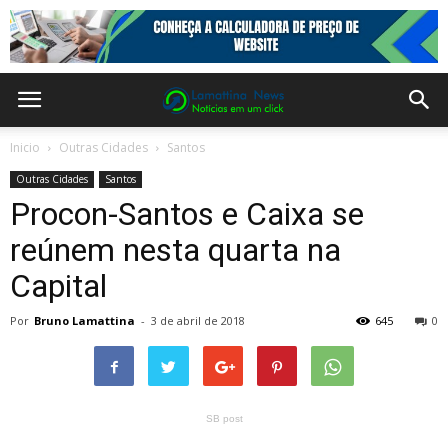
Inicio
Outras Cidades
Santos
Outras Cidades
Santos
Procon-Santos e Caixa se
reúnem nesta quarta na
Capital
Por
Bruno Lamattina
-
3 de abril de 2018
645
0
SB post