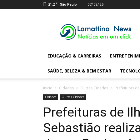
C
21.2
07/ 08/ 26
São Paulo
Lamattina
Digital
News
EDUCAÇÃO & CARREIRAS
ENTRETENIM
SAÚDE, BELEZA & BEM ESTAR
TECNOL
Inicio
Cidades
Outras Cidades
Prefeituras d
Cidades
Outras Cidades
Prefeituras de Il
Sebastião realiz