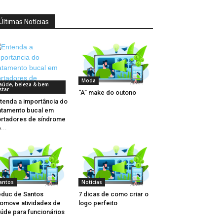
Últimas Notícias
Moda
aúde, beleza & bem
star
“A” make do outono
tenda a importância do
atamento bucal em
rtadores de síndrome
...
antos
Notícias
duc de Santos
7 dicas de como criar o
omove atividades de
logo perfeito
úde para funcionários