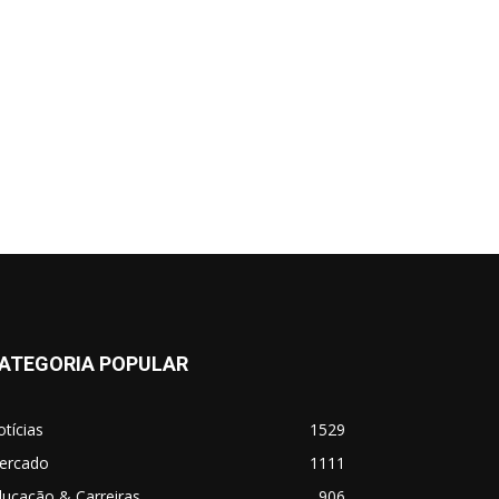
ATEGORIA POPULAR
tícias
1529
ercado
1111
ucação & Carreiras
906