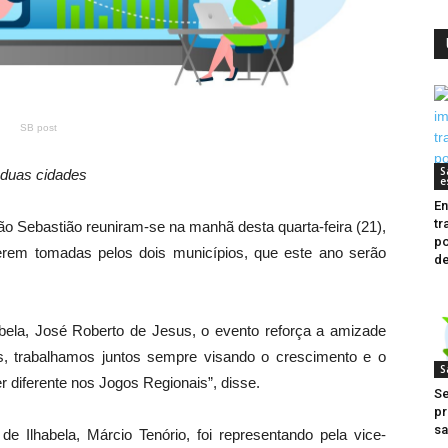
SB post
S
 duas cidades
e
En
tr
ão Sebastião reuniram-se na manhã desta quarta-feira (21),
po
erem tomadas pelos dois municípios, que este ano serão
de
abela, José Roberto de Jesus, o evento reforça a amizade
s, trabalhamos juntos sempre visando o crescimento e o
S
r diferente nos Jogos Regionais”, disse.
Se
pr
sa
 Ilhabela, Márcio Tenório, foi representando pela vice-