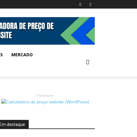
AS
MERCADO
- Publicidade -
Em destaque