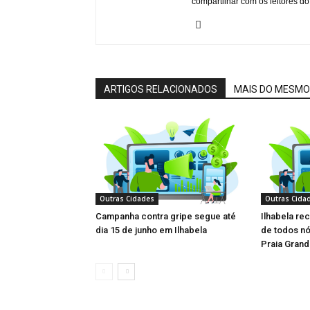
compartilhar com os leitores do
ARTIGOS RELACIONADOS
MAIS DO MESMO
Outras Cidades
Outras Cida
Campanha contra gripe segue até
Ilhabela re
dia 15 de junho em Ilhabela
de todos nó
Praia Gran