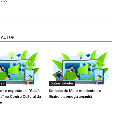
 blog.
 AUTOR
des
Outras Cidades
cebe espetáculo “Guaiá
Semana do Meio Ambiente de
s” no Centro Cultural da
Ilhabela começa amanhã
de