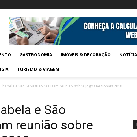
ENTO
GASTRONOMIA
IMÓVEIS & DECORAÇÃO
NOTÍCI
OGIA
TURISMO & VIAGEM
e Ilhabela e São Sebastião realizam reunião sobre Jogos Regionais 2018
habela e São
am reunião sobre