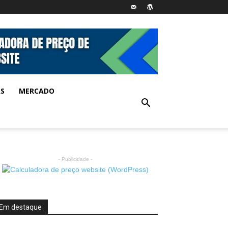
AS
MERCADO
- Publicidade -
Em destaque