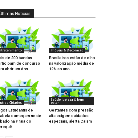
Últimas Notícias
ntretenimento
Imóveis & Decoração
is de 200 bandas
Brasileiros estão de olho
rticipam de concurso
na valorização média de
ra abrir um dos...
12% ao ano...
Saúde, beleza & bem
utras Cidades
estar
gos Estudantis de
Gestantes com pressão
habela começam neste
alta exigem cuidados
bado na Praia do
especiais, alerta Caism
erequê