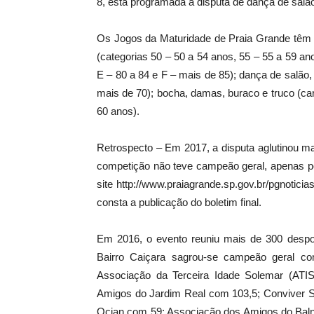
8, está programada a disputa de dança de salã
Os Jogos da Maturidade de Praia Grande têm di
(categorias 50 – 50 a 54 anos, 55 – 55 a 59 ano
E – 80 a 84 e F – mais de 85); dança de salão, 
mais de 70); bocha, damas, buraco e truco (ca
60 anos).
Retrospecto – Em 2017, a disputa aglutinou ma
competição não teve campeão geral, apenas p
site http://www.praiagrande.sp.gov.br/pgnotici
consta a publicação do boletim final.
Em 2016, o evento reuniu mais de 300 despor
Bairro Caiçara sagrou-se campeão geral c
Associação da Terceira Idade Solemar (ATI
Amigos do Jardim Real com 103,5; Conviver S
Ocian com 59; Associação dos Amigos do Bal