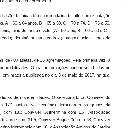
o e a festa de encerramento.
visão de faixa etária por modalidade: atletismo e natação
s, A – 60 a 64 anos, B – 65 a 69, C – 70 a 74, D – 75 a 59,
tênis, tênis de mesa e vôlei (A – 50 a 59, B – 60 a 60 e C –
rteado), dominó, malha e xadrez (categoria única – mais de
is de 400 atletas, de 16 agremiações. Pela primeira vez, a
or modalidades. Outras informações podem ser obtidas no
as, em matéria publicada no dia 3 de maio de 2017, na qual
tistas de nove entidades. O selecionado do Conviver do
om 177 pontos. Na sequência terminaram os grupos da
S) com 139; Conviver Guilhermina com 104; Associação
ão Jorge com 91,5; Conviver Boqueirão com 53; Conviver
neário Marambaia com 18; e Associação Amigos do Jardim