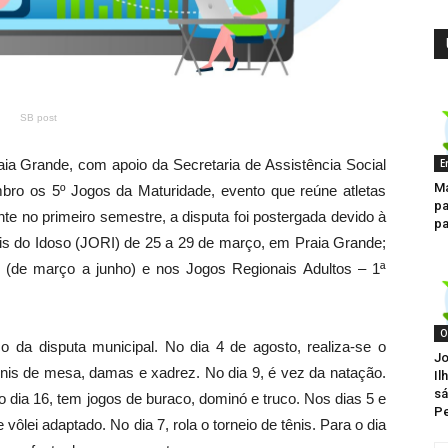
SB post
E
aia Grande, com apoio da Secretaria de Assistência Social
Ma
bro os 5º Jogos da Maturidade, evento que reúne atletas
pa
te no primeiro semestre, a disputa foi postergada devido à
pa
ais do Idoso (JORI) de 25 a 29 de março, em Praia Grande;
e (de março a junho) e nos Jogos Regionais Adultos – 1ª
O
co da disputa municipal. No dia 4 de agosto, realiza-se o
Jo
tênis de mesa, damas e xadrez. No dia 9, é vez da natação.
Il
sá
 dia 16, tem jogos de buraco, dominó e truco. Nos dias 5 e
P
lei adaptado. No dia 7, rola o torneio de tênis. Para o dia