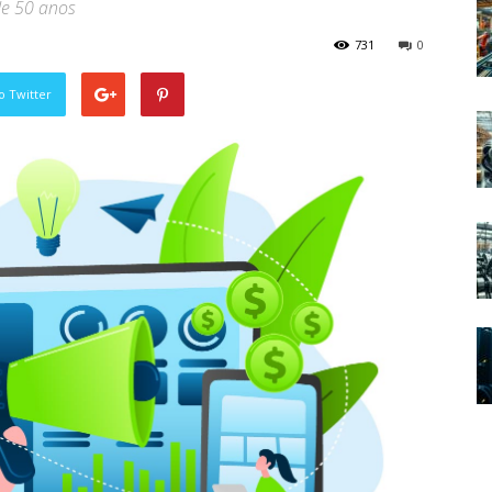
e 50 anos
731
0
o Twitter