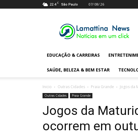
C
22.4
07/ 08/ 26
São Paulo
Lamattina
Digital
News
EDUCAÇÃO & CARREIRAS
ENTRETENIM
SAÚDE, BELEZA & BEM ESTAR
TECNOL
Inicio
Outras Cidades
Praia Grande
Jogos da 
Outras Cidades
Praia Grande
Jogos da Maturi
ocorrem em out