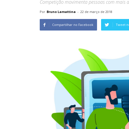
Competição movimenta pessoas com mais d
Por
Bruno Lamattina
-
22 de março de 2018
Compartilhar no Facebook
Tweet n