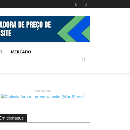
AS
MERCADO
- Publicidade -
Em destaque