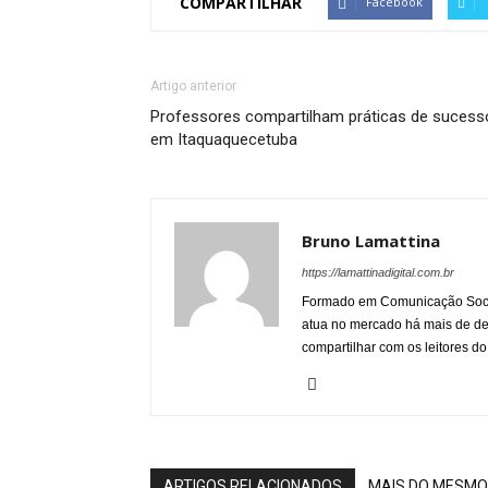
COMPARTILHAR
Facebook
Artigo anterior
Professores compartilham práticas de sucess
em Itaquaquecetuba
Bruno Lamattina
https://lamattinadigital.com.br
Formado em Comunicação Socia
atua no mercado há mais de d
compartilhar com os leitores do
ARTIGOS RELACIONADOS
MAIS DO MESMO