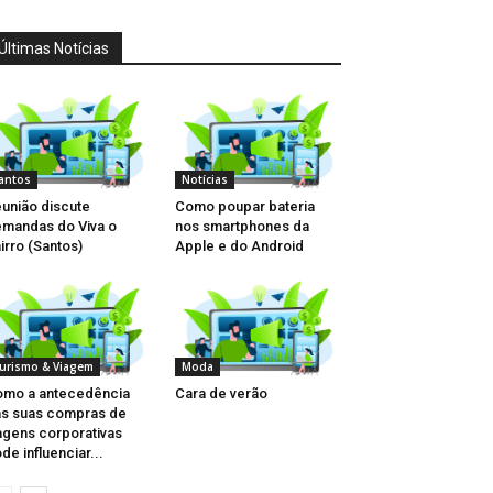
Últimas Notícias
antos
Notícias
união discute
Como poupar bateria
mandas do Viva o
nos smartphones da
irro (Santos)
Apple e do Android
urismo & Viagem
Moda
mo a antecedência
Cara de verão
s suas compras de
agens corporativas
de influenciar...