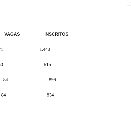
 INSCRITOS
eminino 71 1.449
Masculino 50 515
SF 84 899
 – ESF 84 834