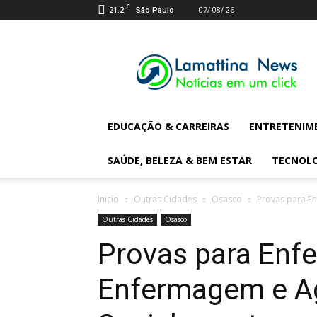
C
21.2
07/ 08/ 26
São Paulo
Lamattina
Digital
News
EDUCAÇÃO & CARREIRAS
ENTRETENIM
SAÚDE, BELEZA & BEM ESTAR
TECNOL
Inicio
Outras Cidades
Osasco
Provas para En
Outras Cidades
Osasco
Provas para Enfe
Enfermagem e A