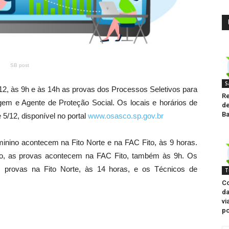
SB post
S
/12, às 9h e às 14h as provas dos Processos Seletivos para
Re
em e Agente de Proteção Social. Os locais e horários de
de
Ba
 5/12, disponível no portal
www.osasco.sp.gov.br
inino acontecem na Fito Norte e na FAC Fito, às 9 horas.
no, as provas acontecem na FAC Fito, também às 9h. Os
s provas na Fito Norte, às 14 horas, e os Técnicos de
T
Co
da
vi
po