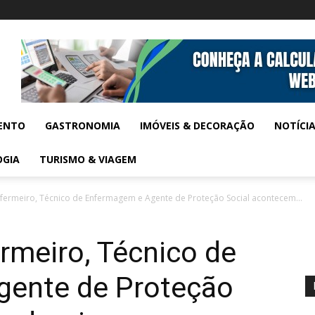
ENTO
GASTRONOMIA
IMÓVEIS & DECORAÇÃO
NOTÍCI
OGIA
TURISMO & VIAGEM
fermeiro, Técnico de Enfermagem e Agente de Proteção Social acontecem...
rmeiro, Técnico de
gente de Proteção