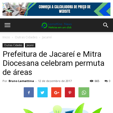
Inicio
Outras Cidades
Jacareí
Outras Cidades
Jacareí
Prefeitura de Jacareí e Mitra
Diocesana celebram permuta
de áreas
Por
Bruno Lamattina
-
12 de dezembro de 2017
665
0