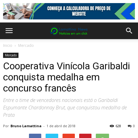
Inicio
Mercado
Mercado
Cooperativa Vinícola Garibaldi
conquista medalha em
concurso francês
Entre o time de vencedores nacionais está o Garibaldi
Espumante Chardonnay Brut, que conquistou medalha de
Prata
Por
Bruno Lamattina
-
1 de abril de 2018
628
0