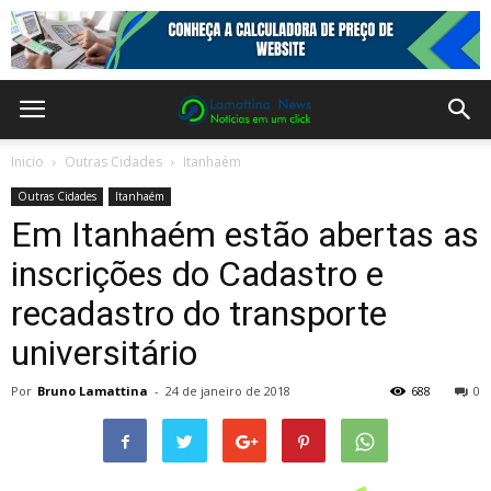
Inicio
Outras Cidades
Itanhaém
Outras Cidades
Itanhaém
Em Itanhaém estão abertas as
inscrições do Cadastro e
recadastro do transporte
universitário
Por
Bruno Lamattina
-
24 de janeiro de 2018
688
0