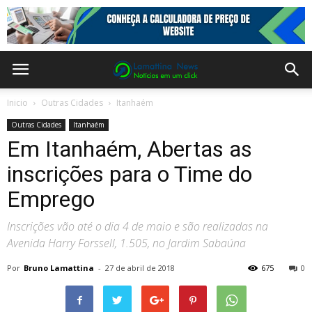
Inicio
Outras Cidades
Itanhaém
Outras Cidades
Itanhaém
Em Itanhaém, Abertas as
inscrições para o Time do
Emprego
Inscrições vão até o dia 4 de maio e são realizadas na
Avenida Harry Forssell, 1.505, no Jardim Sabaúna
Por
Bruno Lamattina
-
27 de abril de 2018
675
0