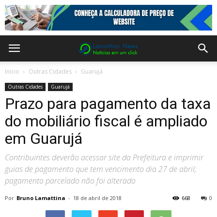
Inicio
Outras Cidades
Guarujá
Outras Cidades
Guarujá
Prazo para pagamento da taxa
do mobiliário fiscal é ampliado
em Guarujá
Contribuintes deverão acessar site da Prefeitura e imprimir
guias de pagamento que tem vencimento dia 27 de abril;
pagamento parcelado não foi alterado
Por
Bruno Lamattina
-
18 de abril de 2018
668
0