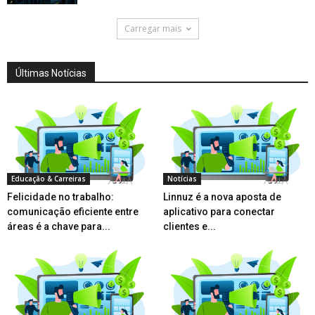
Carregar mais
Últimas Notícias
Educação & Carreiras
Notícias
Felicidade no trabalho:
Linnuz é a nova aposta de
comunicação eficiente entre
aplicativo para conectar
áreas é a chave para...
clientes e...