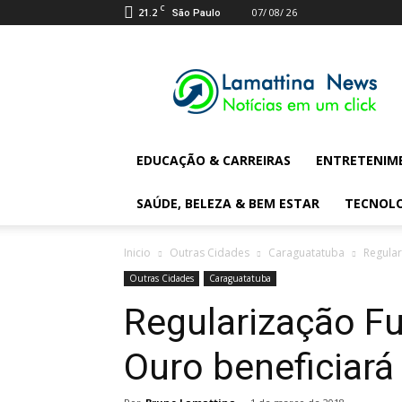
C
21.2
07/ 08/ 26
São Paulo
Lamattina
Digital
News
EDUCAÇÃO & CARREIRAS
ENTRETENIM
SAÚDE, BELEZA & BEM ESTAR
TECNOL
Inicio
Outras Cidades
Caraguatatuba
Regular
Outras Cidades
Caraguatatuba
Regularização Fu
Ouro beneficiará 