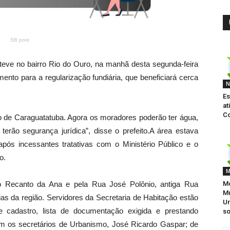
SB post
esteve no bairro Rio do Ouro, na manhã desta segunda-feira
ento para a regularização fundiária, que beneficiará cerca
N
Es
at
Co
io de Caraguatatuba. Agora os moradores poderão ter água,
 terão segurança jurídica”, disse o prefeito.A área estava
ós incessantes tratativas com o Ministério Público e o
o.
M
to Recanto da Ana e pela Rua José Polônio, antiga Rua
Mo
Mu
ias da região. Servidores da Secretaria de Habitação estão
U
 cadastro, lista de documentação exigida e prestando
so
m os secretários de Urbanismo, José Ricardo Gaspar; de