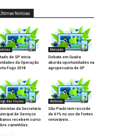
Últimas Notícias
otícias
Mercado
tado de SP inicia
Debate em Guaíra
ividades da Operação
aborda oportunidades na
rta Fogo 2018
agropecuária de SP
ogi das Cruzes
Notícias
toristas da Secretaria
São Paulo tem recorde
nicipal de Serviços
de 61% no uso de fontes
rbanos recebem curso
renováveis...
bre caminhões