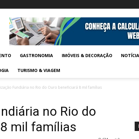
ENTO
GASTRONOMIA
IMÓVEIS & DECORAÇÃO
NOTÍCI
OGIA
TURISMO & VIAGEM
ização Fundiária no Rio do Ouro beneficiará 8 mil famílias
ndiária no Rio do
8 mil famílias