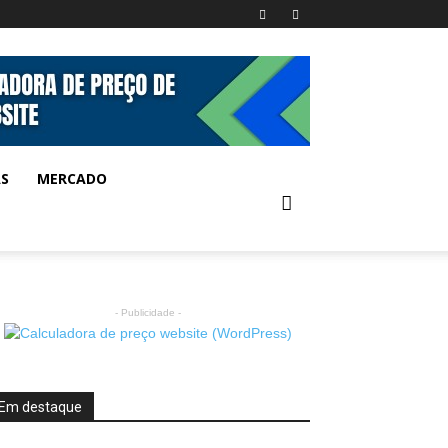
AS
MERCADO
- Publicidade -
Em destaque