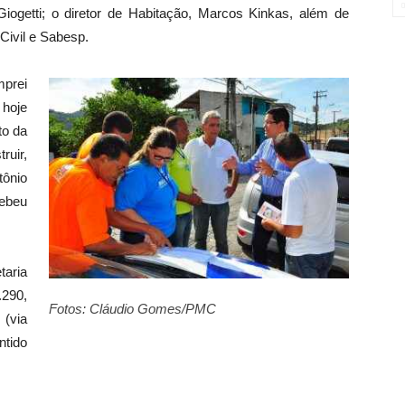
iogetti; o diretor de Habitação, Marcos Kinkas, além de
Civil e Sabesp.
mprei
 hoje
to da
ruir,
tônio
cebeu
taria
290,
Fotos: Cláudio Gomes/PMC
 (via
ntido