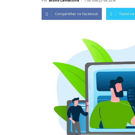
Por
Bruno Lamattina
-
1 de março de 2018
Compartilhar no Facebook
Tweet no 