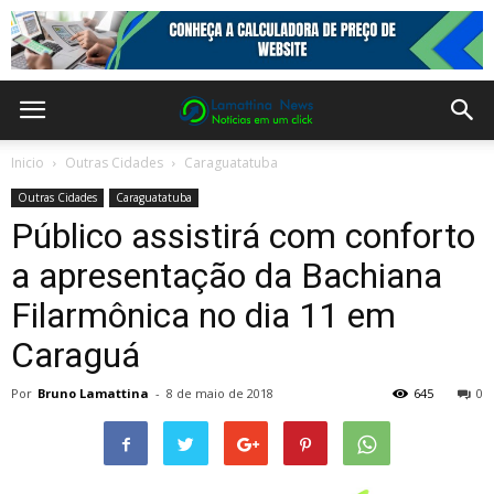
Inicio
Outras Cidades
Caraguatatuba
Outras Cidades
Caraguatatuba
Público assistirá com conforto
a apresentação da Bachiana
Filarmônica no dia 11 em
Caraguá
Por
Bruno Lamattina
-
8 de maio de 2018
645
0