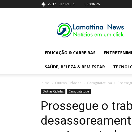
C
25.3
08/ 08/ 26
São Paulo
Lamattina
Digital
News
EDUCAÇÃO & CARREIRAS
ENTRETENIM
SAÚDE, BELEZA & BEM ESTAR
TECNOL
Inicio
Outras Cidades
Caraguatatuba
Prossegu
Outras Cidades
Caraguatatuba
Prossegue o tra
desassoreamento