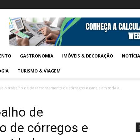
ENTO
GASTRONOMIA
IMÓVEIS & DECORAÇÃO
NOTÍCI
OGIA
TURISMO & VIAGEM
e o trabalho de desassoreamento de córregos e canais em toda a...
balho de
 de córregos e