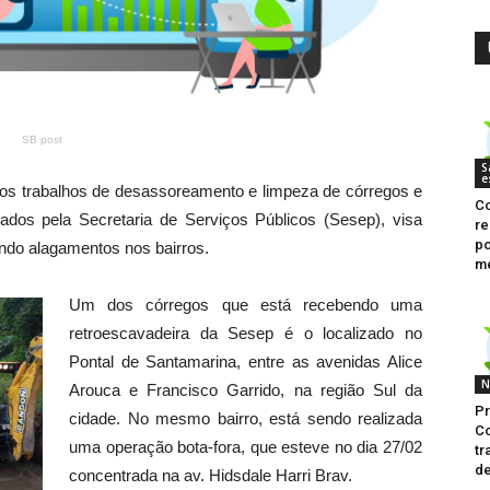
SB post
S
e
os trabalhos de desassoreamento e limpeza de córregos e
C
ados pela Secretaria de Serviços Públicos (Sesep), visa
re
po
ndo alagamentos nos bairros.
me
Um dos córregos que está recebendo uma
retroescavadeira da Sesep é o localizado no
Pontal de Santamarina, entre as avenidas Alice
N
Arouca e Francisco Garrido, na região Sul da
P
cidade. No mesmo bairro, está sendo realizada
C
uma operação bota-fora, que esteve no dia 27/02
tr
de
concentrada na av. Hidsdale Harri Brav.