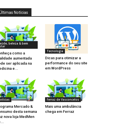
Últimas Notícias
aúde, beleza & bem
star
Tecnologia
onheça como a
Dicas para otimizar a
alidade aumentada
performance do seu site
de ser aplicada na
em WordPress
dicina e...
otícias
Ferraz de Vasconcelos
rograma Mercado &
Mais uma ambulância
onsumo desta semana
chega em Ferraz
az nova loja MedMen
...