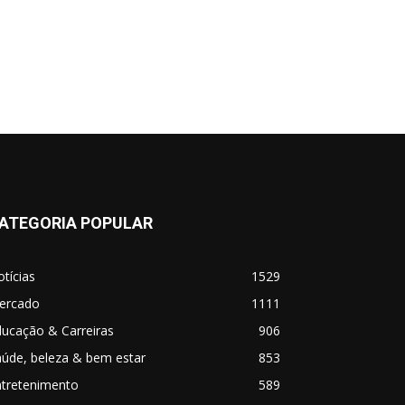
ATEGORIA POPULAR
tícias
1529
ercado
1111
ucação & Carreiras
906
úde, beleza & bem estar
853
ntretenimento
589