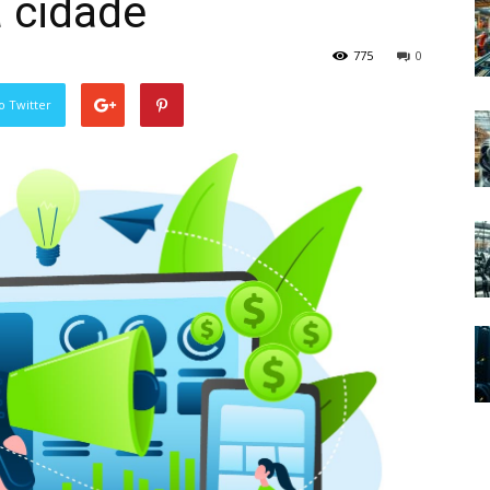
 cidade
775
0
o Twitter