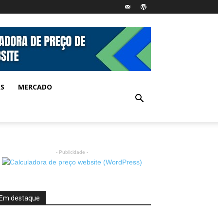
AS
MERCADO
- Publicidade -
Em destaque