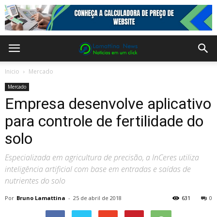
Inicio
Mercado
Mercado
Empresa desenvolve aplicativo
para controle de fertilidade do
solo
Especializada em agricultura de precisão, a InCeres utiliza
inteligência artificial com base em entradas e saídas de
nutrientes do solo
Por
Bruno Lamattina
-
25 de abril de 2018
631
0