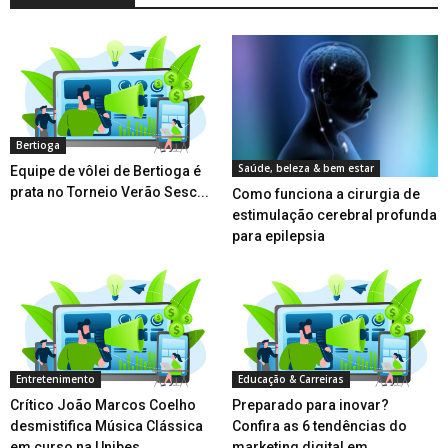
Bertioga
Saúde, beleza & bem estar
Equipe de vôlei de Bertioga é
prata no Torneio Verão Sesc...
Como funciona a cirurgia de
estimulação cerebral profunda
para epilepsia
Entretenimento
Educação & Carreiras
Crítico João Marcos Coelho
Preparado para inovar?
desmistifica Música Clássica
Confira as 6 tendências do
em curso na Unibes...
marketing digital em...