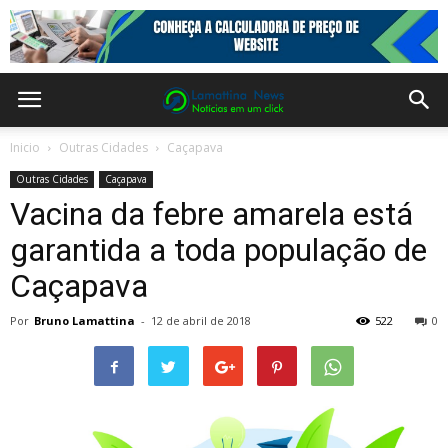
Inicio
Outras Cidades
Caçapava
Outras Cidades
Caçapava
Vacina da febre amarela está
garantida a toda população de
Caçapava
Por
Bruno Lamattina
-
12 de abril de 2018
522
0