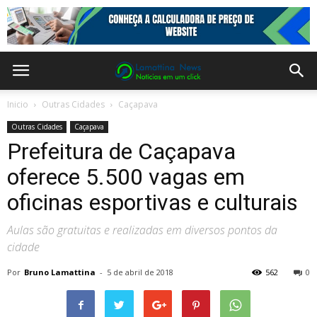
Inicio
Outras Cidades
Caçapava
Outras Cidades
Caçapava
Prefeitura de Caçapava
oferece 5.500 vagas em
oficinas esportivas e culturais
Aulas são gratuitas e realizadas em diversos pontos da
cidade
Por
Bruno Lamattina
-
5 de abril de 2018
562
0