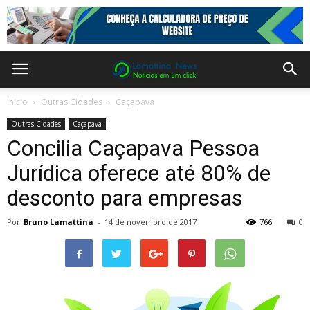
Inicio
Outras Cidades
Caçapava
Outras Cidades
Caçapava
Concilia Caçapava Pessoa
Jurídica oferece até 80% de
desconto para empresas
Por
Bruno Lamattina
-
14 de novembro de 2017
766
0