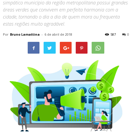
simpático município da região metropolitana possui grandes
áreas verdes que convivem em perfeita harmonia com a
cidade, tornando o dia a dia de quem mora ou frequenta
estas regiões muito agradável.
Por
Bruno Lamattina
-
6 de abril de 2018
587
0