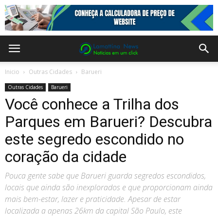
Inicio
Outras Cidades
Barueri
Outras Cidades
Barueri
Você conhece a Trilha dos
Parques em Barueri? Descubra
este segredo escondido no
coração da cidade
Pouca gente sabe que Barueri guarda segredos escondidos,
locais que ainda são inexplorados e que proporcionam ainda
mais bem-estar, lazer e praticidade. Apesar de estar
localizada a apenas 26km da capital São Paulo, este