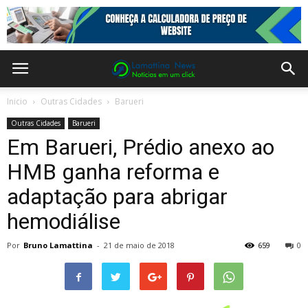
Inicio
Outras Cidades
Barueri
Outras Cidades
Barueri
Em Barueri, Prédio anexo ao
HMB ganha reforma e
adaptação para abrigar
hemodiálise
Por
Bruno Lamattina
-
21 de maio de 2018
659
0