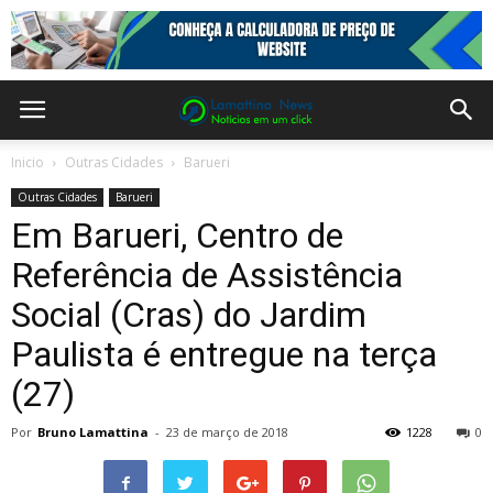
Inicio
Outras Cidades
Barueri
Outras Cidades
Barueri
Em Barueri, Centro de
Referência de Assistência
Social (Cras) do Jardim
Paulista é entregue na terça
(27)
Por
Bruno Lamattina
-
23 de março de 2018
1228
0