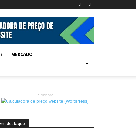
AS
MERCADO
- Publicidade -
Em destaque