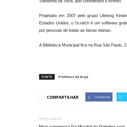
Santanna da Silva, que coordenará o evento.
Projetado em 2007 pelo grupo Lifelong Kinde
Estados Unidos, o Scratch é um software gratu
por pessoas de todas as faixas etárias.
A Biblioteca Municipal fica na Rua São Paulo, 11
FONTE
Prefeitura de Arujá
COMPARTILHAR
Facebook
Artigo anterior
Mogi comemora Dia Mundial do Diabetes com