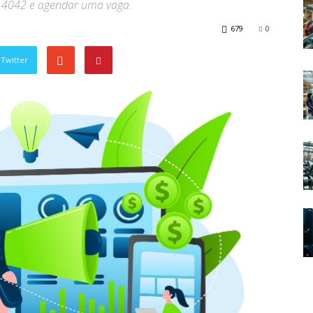
53 4042 e agendar uma vaga.
679
0
Twitter