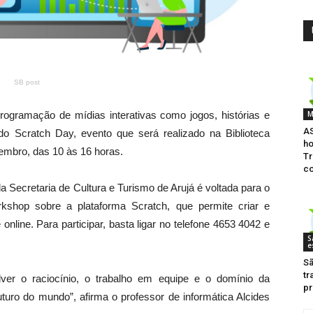
SB post
M
programação de mídias interativas como jogos, histórias e
AS
do Scratch Day, evento que será realizado na Biblioteca
h
zembro, das 10 às 16 horas.
Tr
co
a Secretaria de Cultura e Turismo de Arujá é voltada para o
rkshop sobre a plataforma Scratch, que permite criar e
online. Para participar, basta ligar no telefone 4653 4042 e
S
e
Sã
tr
olver o raciocínio, o trabalho em equipe e o domínio da
pr
uturo do mundo”, afirma o professor de informática Alcides