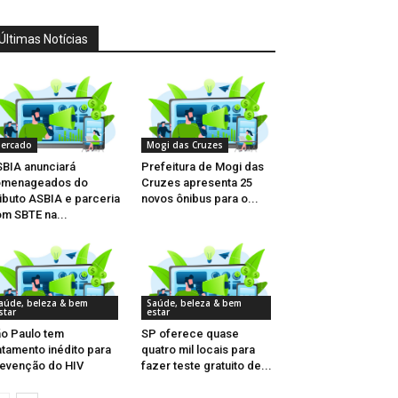
Últimas Notícias
ercado
Mogi das Cruzes
BIA anunciará
Prefeitura de Mogi das
omenageados do
Cruzes apresenta 25
ibuto ASBIA e parceria
novos ônibus para o...
m SBTE na...
aúde, beleza & bem
Saúde, beleza & bem
star
estar
o Paulo tem
SP oferece quase
atamento inédito para
quatro mil locais para
evenção do HIV
fazer teste gratuito de...