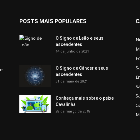
POSTS MAIS POPULARES
C
O Signo de Leão e seus
No
ascendentes
M
14 de junho de 2021
Ed
Sa
O Signo de Câncer e seus
 e
ascendentes
E
31 de maio de 2021
S
S
Conheça mais sobre o peixe
Cavalinha
G
28 de março de 2018
M