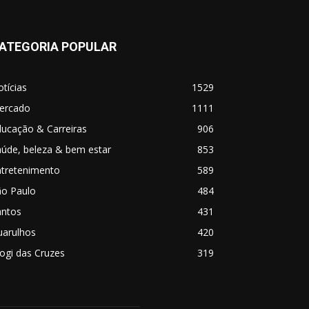
ATEGORIA POPULAR
tícias
1529
ercado
1111
ucação & Carreiras
906
úde, beleza & bem estar
853
ntretenimento
589
ão Paulo
484
antos
431
uarulhos
420
ogi das Cruzes
319