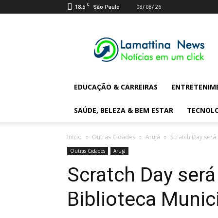
C
18.5
08/ 08/ 26
São Paulo
Lamattina
Digital
News
EDUCAÇÃO & CARREIRAS
ENTRETENIM
SAÚDE, BELEZA & BEM ESTAR
TECNOL
Inicio
Outras Cidades
Arujá
Scratch Day será 
Outras Cidades
Arujá
Scratch Day será
Biblioteca Munic