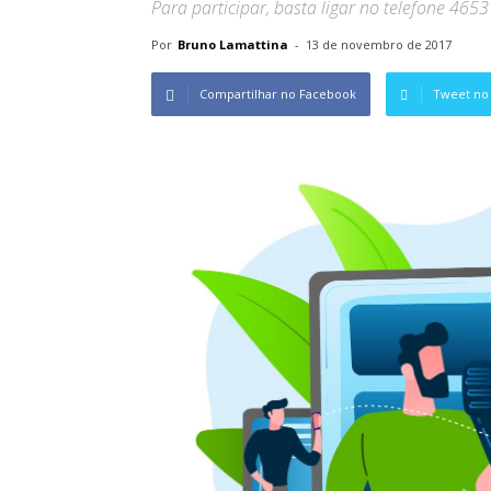
Para participar, basta ligar no telefone 46
Por
Bruno Lamattina
-
13 de novembro de 2017
Compartilhar no Facebook
Tweet no 