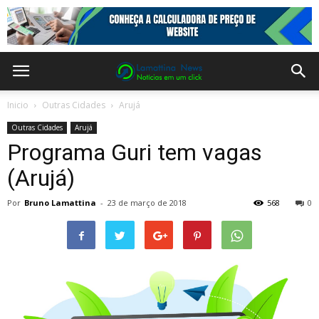
Inicio
Outras Cidades
Arujá
Outras Cidades
Arujá
Programa Guri tem vagas
(Arujá)
Por
Bruno Lamattina
-
23 de março de 2018
568
0