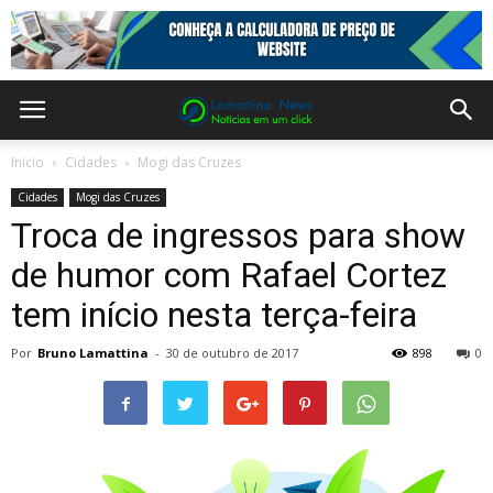
Inicio
Cidades
Mogi das Cruzes
Cidades
Mogi das Cruzes
Troca de ingressos para show
de humor com Rafael Cortez
tem início nesta terça-feira
Por
Bruno Lamattina
-
30 de outubro de 2017
898
0