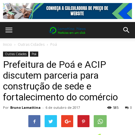
Inicio
Outras Cidades
Poá
Outras Cidades
Poá
Prefeitura de Poá e ACIP
discutem parceria para
construção de sede e
fortalecimento do comércio
Por
Bruno Lamattina
-
6 de outubro de 2017
585
0