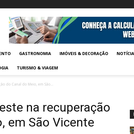
ENTO
GASTRONOMIA
IMÓVEIS & DECORAÇÃO
NOTÍCI
OGIA
TURISMO & VIAGEM
ção do Canal do Meio, em São...
veste na recuperação
o, em São Vicente