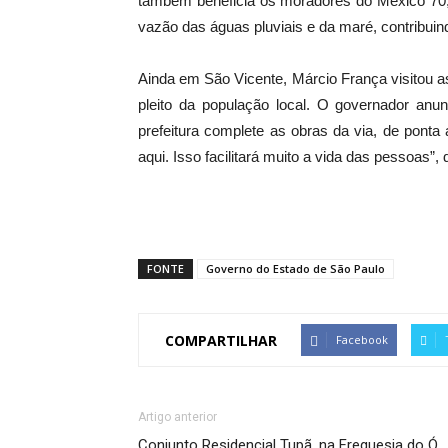
também beneficia os moradores do México 70, 
vazão das águas pluviais e da maré, contribuin
Ainda em São Vicente, Márcio França visitou a
pleito da população local. O governador an
prefeitura complete as obras da via, de ponta
aqui. Isso facilitará muito a vida das pessoas”
FONTE
Governo do Estado de São Paulo
COMPARTILHAR
Facebook
Artigo anterior
Conjunto Residencial Tupã, na Freguesia do Ó,