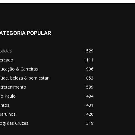
ATEGORIA POPULAR
tícias
1529
ercado
1111
ucação & Carreiras
906
úde, beleza & bem estar
853
ntretenimento
589
ão Paulo
484
antos
431
uarulhos
420
ogi das Cruzes
319