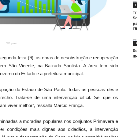
T
Tr
So
pa
Ef
D
SB post
So
In
gunda-feira (9), as obras de desobstrução e recuperação
em São Vicente, na Baixada Santista. A área tem sido
verno do Estado e a prefeitura municipal.
ocupação do Estado de São Paulo. Todas as pessoas deste
recho. Trata-se de uma intervenção difícil. Sei que os
m viver melhor”, ressalta Márcio França.
minhadas a moradias populares nos conjuntos Primavera e
er condições mais dignas aos cidadãos, a intervenção