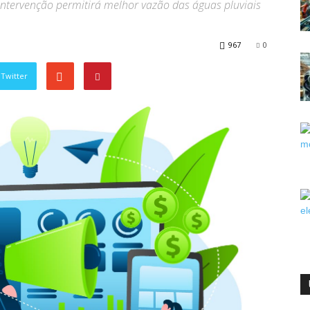
intervenção permitirá melhor vazão das águas pluviais
967
0
Twitter