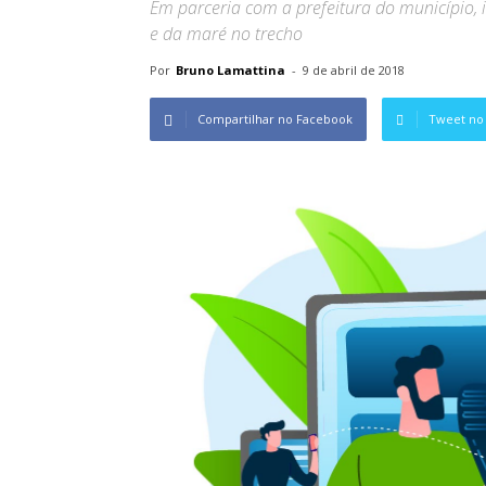
Em parceria com a prefeitura do município, 
e da maré no trecho
Por
Bruno Lamattina
-
9 de abril de 2018
Compartilhar no Facebook
Tweet no 