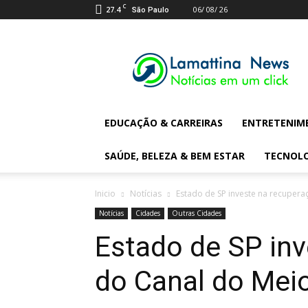
C
27.4
06/ 08/ 26
São Paulo
Lamattina
Digital
News
EDUCAÇÃO & CARREIRAS
ENTRETENIM
SAÚDE, BELEZA & BEM ESTAR
TECNOL
Inicio
Notícias
Estado de SP investe na recupera
Notícias
Cidades
Outras Cidades
Estado de SP in
do Canal do Mei