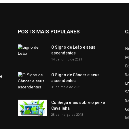
POSTS MAIS POPULARES
C
O Signo de Leão e seus
No
ascendentes
M
14 de junho de 2021
Ed
Sa
O Signo de Câncer e seus
 e
ascendentes
E
31 de maio de 2021
S
S
Conheça mais sobre o peixe
Cavalinha
G
28 de março de 2018
M