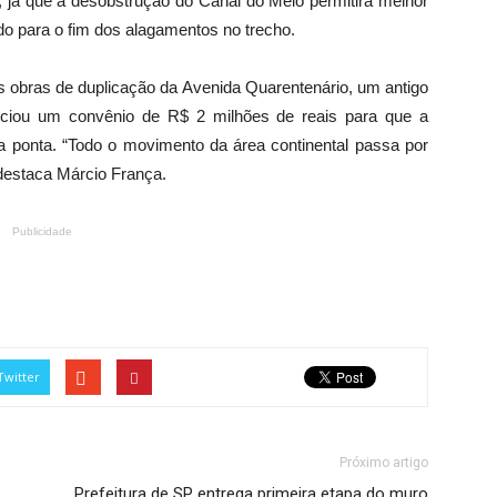
já que a desobstrução do Canal do Meio permitirá melhor
do para o fim dos alagamentos no trecho.
s obras de duplicação da Avenida Quarentenário, um antigo
unciou um convênio de R$ 2 milhões de reais para que a
 a ponta. “Todo o movimento da área continental passa por
, destaca Márcio França.
Publicidade
Twitter
Próximo artigo
Prefeitura de SP entrega primeira etapa do muro