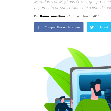
Moradores de Mogi das Cruzes, que possuem
pagamento de suas dívidas até o final de ou
Por
Bruno Lamattina
-
16 de outubro de 2017
Compartilhar no Facebook
Tweet n