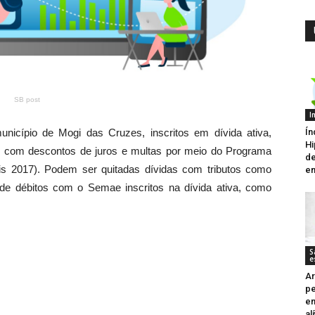
SB post
I
Ín
nicípio de Mogi das Cruzes, inscritos em dívida ativa,
Hi
 com descontos de juros e multas por meio do Programa
de
is 2017). Podem ser quitadas dívidas com tributos como
e
 de débitos com o Semae inscritos na dívida ativa, como
S
e
Ar
pe
en
al