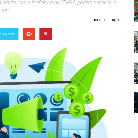
 débito com a Prefeitura ou SEMAE, podem negociar o
tubro.
857
0
o Twitter