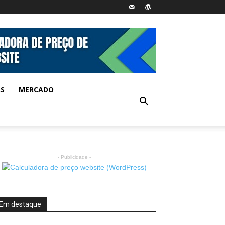
AS
MERCADO
- Publicidade -
Em destaque