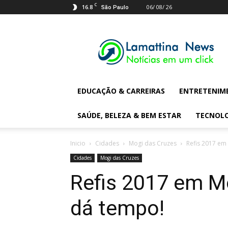
C
16.8
06/ 08/ 26
São Paulo
Lamattina
Digital
News
EDUCAÇÃO & CARREIRAS
ENTRETENIM
SAÚDE, BELEZA & BEM ESTAR
TECNOL
Inicio
Cidades
Mogi das Cruzes
Refis 2017 em
Cidades
Mogi das Cruzes
Refis 2017 em Mo
dá tempo!