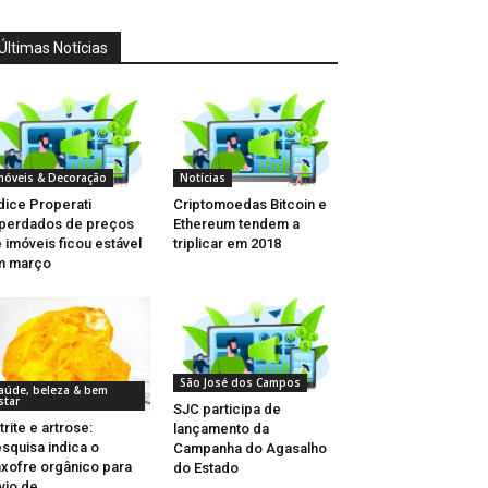
Últimas Notícias
móveis & Decoração
Notícias
dice Properati
Criptomoedas Bitcoin e
perdados de preços
Ethereum tendem a
 imóveis ficou estável
triplicar em 2018
m março
São José dos Campos
aúde, beleza & bem
star
SJC participa de
trite e artrose:
lançamento da
squisa indica o
Campanha do Agasalho
xofre orgânico para
do Estado
ívio de...