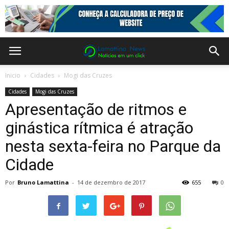
Inicio
Cidades
Mogi das Cruzes
Cidades
Mogi das Cruzes
Apresentação de ritmos e
ginástica rítmica é atração
nesta sexta-feira no Parque da
Cidade
Por
Bruno Lamattina
-
14 de dezembro de 2017
655
0