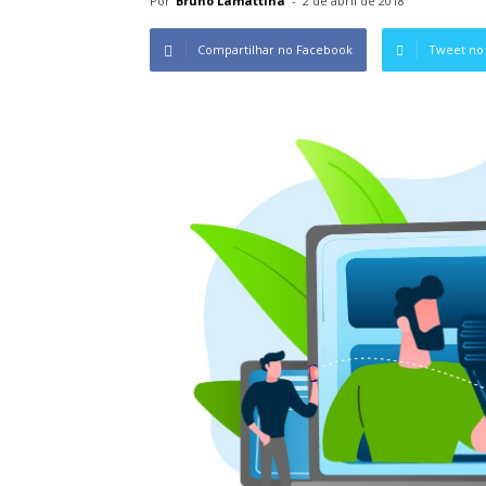
Por
Bruno Lamattina
-
2 de abril de 2018
Compartilhar no Facebook
Tweet no 