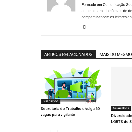
Formado em Comunicação Socia
atua no mercado há mais de d
compartilhar com os leitores do
ARTIGOS RELACIONADOS
MAIS DO MESMO
Guarulhos
Guarulhos
Secretaria do Trabalho divulga 60
vagas para vigilante
Diversidade
LGBTS de S