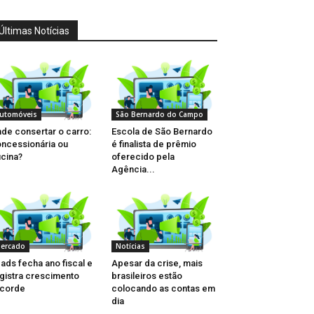
Últimas Notícias
utomóveis
São Bernardo do Campo
de consertar o carro:
Escola de São Bernardo
ncessionária ou
é finalista de prêmio
icina?
oferecido pela
Agência...
ercado
Notícias
ads fecha ano fiscal e
Apesar da crise, mais
gistra crescimento
brasileiros estão
ecorde
colocando as contas em
dia