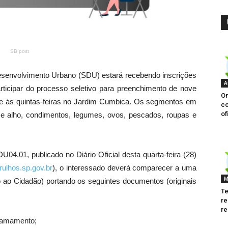
SB post
 Desenvolvimento Urbano (SDU) estará recebendo inscrições
A
articipar do processo seletivo para preenchimento de nove
On
nte às quintas-feiras no Jardim Cumbica. Os segmentos em
co
of
 e alho, condimentos, legumes, ovos, pescados, roupas e
4.01, publicado no Diário Oficial desta quarta-feira (28)
ulhos.sp.gov.br
), o interessado deverá comparecer a uma
M
o ao Cidadão) portando os seguintes documentos (originais
Te
re
r
Chamamento;