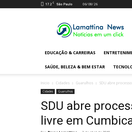
C
17.2
06/ 08/ 26
São Paulo
Lamattina
Digital
News
EDUCAÇÃO & CARREIRAS
ENTRETENIM
SAÚDE, BELEZA & BEM ESTAR
TECNOL
Inicio
Cidades
Guarulhos
SDU abre processo 
Cidades
Guarulhos
SDU abre process
livre em Cumbic