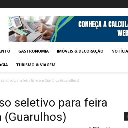
ENTO
GASTRONOMIA
IMÓVEIS & DECORAÇÃO
NOTÍCI
OGIA
TURISMO & VIAGEM
seletivo para feira livre em Cumbica (Guarulhos)
o seletivo para feira
a (Guarulhos)