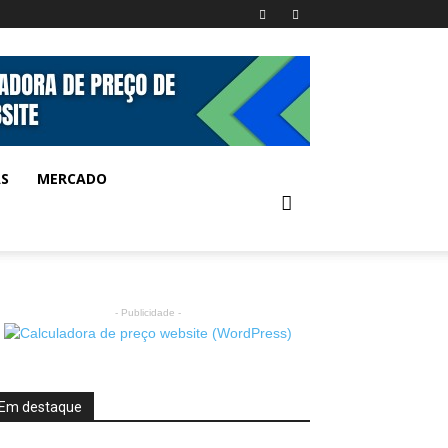
AS
MERCADO
- Publicidade -
Em destaque