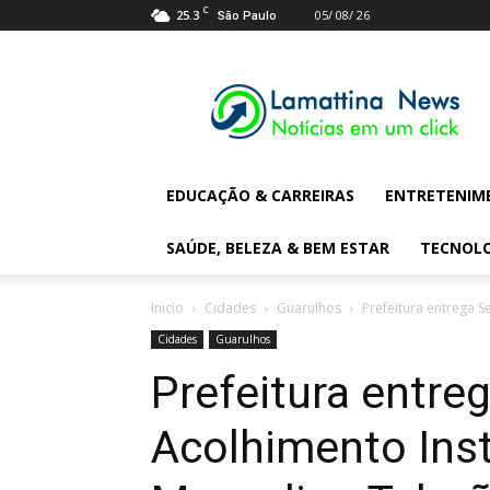
C
25.3
05/ 08/ 26
São Paulo
Lamattina
Digital
News
EDUCAÇÃO & CARREIRAS
ENTRETENIM
SAÚDE, BELEZA & BEM ESTAR
TECNOL
Inicio
Cidades
Guarulhos
Prefeitura entrega S
Cidades
Guarulhos
Prefeitura entre
Acolhimento Inst