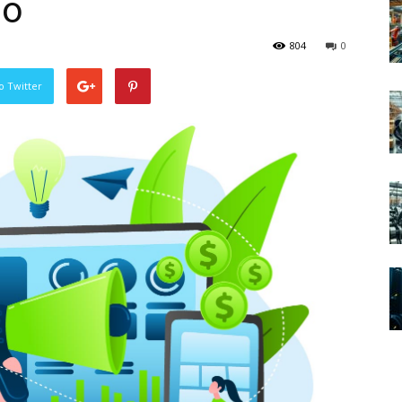
ão
804
0
o Twitter