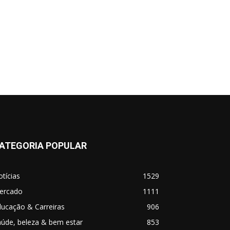
ATEGORIA POPULAR
tícias
1529
ercado
1111
ucação & Carreiras
906
úde, beleza & bem estar
853