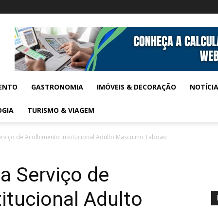
ENTO
GASTRONOMIA
IMÓVEIS & DECORAÇÃO
NOTÍCI
OGIA
TURISMO & VIAGEM
erviço de Acolhimento Institucional Adulto Masculino Taboão
ga Serviço de
itucional Adulto