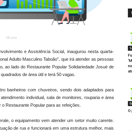
SB post
S
nvolvimento e Assistência Social, inaugurou nesta
quarta
-
Fu
ucional Adulto Masculino Taboão”, que irá atender as pessoas
‘M
no
io, ao lado do Restaurante Popular Solidariedade Josué de
at
quadrados de área útil e
ter
á 50 vagas.
tro banheiros com chuveiros, sendo dois adaptados para
e atendimento individual, sala de monitores, rouparia e área
E
ar o Restaurante Popular para as refeições.
O 
terale, o equipamento vem atender um setor muito carente.
ituação de rua e funcionará em uma estrutura melhor, mais