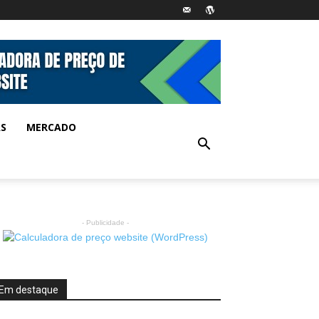
AS
MERCADO
- Publicidade -
Em destaque