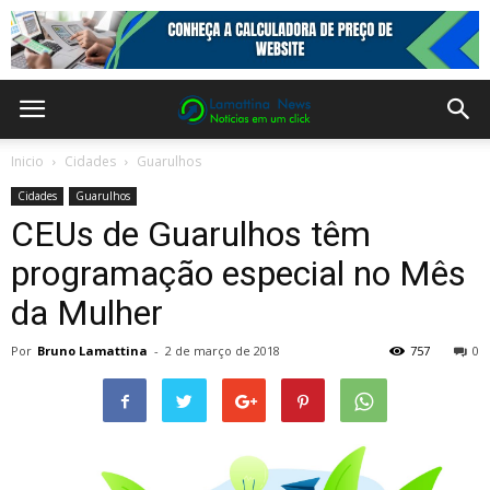
Inicio
Cidades
Guarulhos
Cidades
Guarulhos
CEUs de Guarulhos têm
programação especial no Mês
da Mulher
Por
Bruno Lamattina
-
2 de março de 2018
757
0