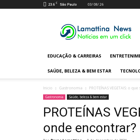
C
23.6
03/ 08/ 26
São Paulo
Lamattina
Digital
News
EDUCAÇÃO & CARREIRAS
ENTRETENIM
SAÚDE, BELEZA & BEM ESTAR
TECNOL
Inicio
Gastronomia
PROTEÍNAS VEGETAIS: o que 
Gastronomia
Saúde, beleza & bem estar
PROTEÍNAS VEGE
onde encontrar?