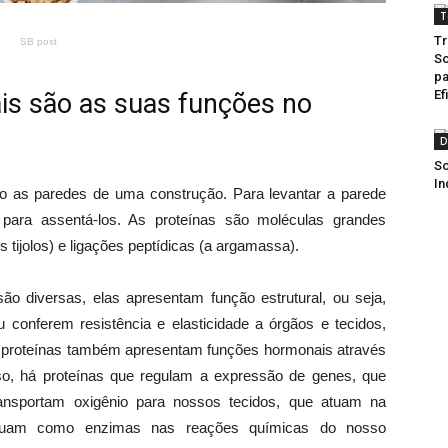
T
Tr
SB post
So
pa
Ef
ais são as suas funções no
D
So
In
o as paredes de uma construção. Para levantar a parede
 para assentá-los. As proteínas são moléculas grandes
 tijolos) e ligações peptídicas (a argamassa).
o diversas, elas apresentam função estrutural, ou seja,
u conferem resistência e elasticidade a órgãos e tecidos,
s proteínas também apresentam funções hormonais através
so, há proteínas que regulam a expressão de genes, que
ansportam oxigênio para nossos tecidos, que atuam na
tuam como enzimas nas reações químicas do nosso