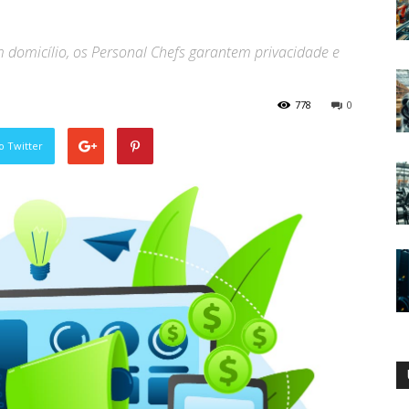
 domicílio, os Personal Chefs garantem privacidade e
778
0
o Twitter