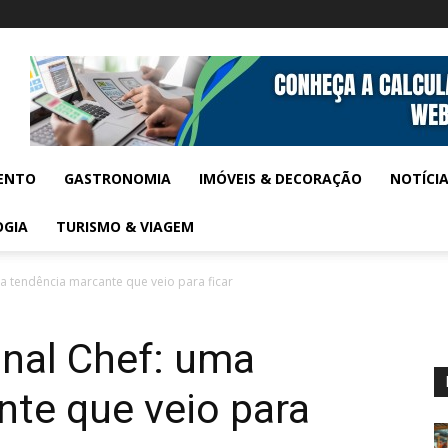
ENTO
GASTRONOMIA
IMÓVEIS & DECORAÇÃO
NOTÍCI
OGIA
TURISMO & VIAGEM
a tendência marcante que veio para ficar
nal Chef: uma
te que veio para