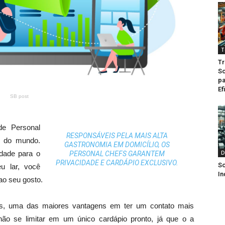
T
Tr
So
pa
Ef
SB post
de Personal
RESPONSÁVEIS PELA MAIS ALTA
r do mundo.
GASTRONOMIA EM DOMICÍLIO, OS
dade para o
D
PERSONAL CHEFS GARANTEM
PRIVACIDADE E CARDÁPIO EXCLUSIVO.
So
eu lar, você
In
ao seu gosto.
os, uma das maiores vantagens em ter um contato mais
o se limitar em um único cardápio pronto, já que o a