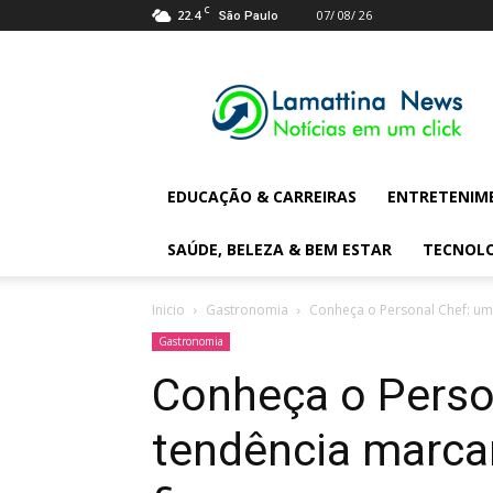
C
22.4
07/ 08/ 26
São Paulo
Lamattina
Digital
News
EDUCAÇÃO & CARREIRAS
ENTRETENIM
SAÚDE, BELEZA & BEM ESTAR
TECNOL
Inicio
Gastronomia
Conheça o Personal Chef: um
Gastronomia
Conheça o Perso
tendência marcan