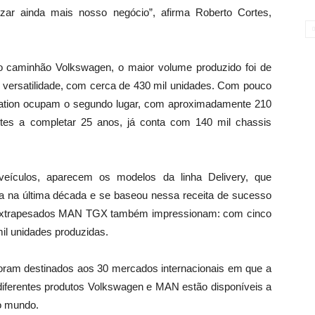
izar ainda mais nosso negócio”, afirma Roberto Cortes,
o caminhão Volkswagen, o maior volume produzido foi de
e versatilidade, com cerca de 430 mil unidades. Com pouco
ation ocupam o segundo lugar, com aproximadamente 210
estes a completar 25 anos, já conta com 140 mil chassis
eículos, aparecem os modelos da linha Delivery, que
a na última década e se baseou nessa receita de sucesso
s extrapesados MAN TGX também impressionam: com cinco
il unidades produzidas.
oram destinados aos 30 mercados internacionais em que a
diferentes produtos Volkswagen e MAN estão disponíveis a
 o mundo.