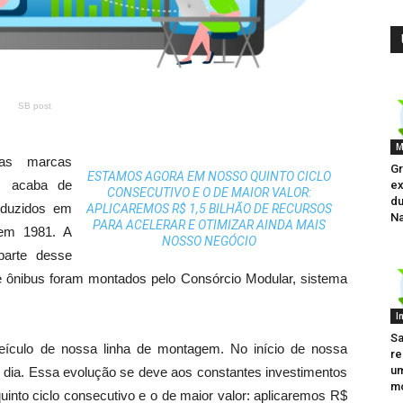
SB post
M
las marcas
Gr
ESTAMOS AGORA EM NOSSO QUINTO CICLO
, acaba de
ex
CONSECUTIVO E O DE MAIOR VALOR:
du
oduzidos em
APLICAREMOS R$ 1,5 BILHÃO DE RECURSOS
Na
PARA ACELERAR E OTIMIZAR AINDA MAIS
 em 1981. A
NOSSO NEGÓCIO
parte desse
e ônibus foram montados pelo Consórcio Modular, sistema
I
Sa
eículo de nossa linha de montagem. No início de nossa
re
um
dia. Essa evolução se deve aos constantes investimentos
mó
to ciclo consecutivo e o de maior valor: aplicaremos R$