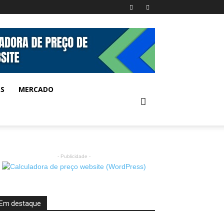
AS
MERCADO
- Publicidade -
Em destaque