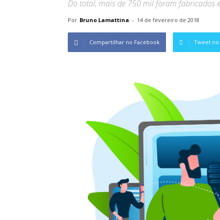
Do total, mais de 750 mil foram fabricados
Por
Bruno Lamattina
-
14 de fevereiro de 2018
Compartilhar no Facebook
Tweet no 