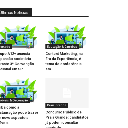
Últimas Notícias
ercado
Educação & Carreiras
upo A12+ anuncia
Content Marketing, na
pansão societária
Era da Experiência, é
rante 3ª Convenção
tema de conferência
cional em SP
em...
móveis & Decoração
Praia Grande
iba como a
Concurso Público de
stauração pode trazer
Praia Grande: candidatos
 novo aspecto a
já podem consultar
veis...
locais de...