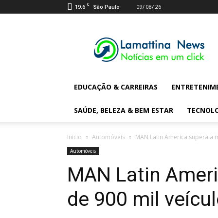
C
19.6
09/ 08/ 26
São Paulo
Lamattina
Digital
News
EDUCAÇÃO & CARREIRAS
ENTRETENIM
SAÚDE, BELEZA & BEM ESTAR
TECNOL
Inicio
Automóveis
MAN Latin America supera a m
Automóveis
MAN Latin Ameri
de 900 mil veícu