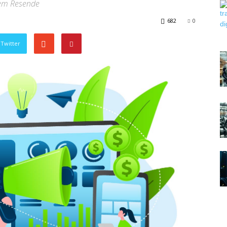
 em Resende
682
0
Twitter