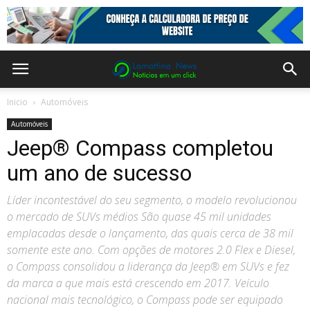
Inicio
Automóveis
Automóveis
Jeep® Compass completou
um ano de sucesso
Líder incontestável do seu segmento, o modelo revolucionou
o mercado de SUVs médios São quase 45 mil unidades
emplacadas desde o lançamento, das quais cerca de 38 mil
somente este ano. Com opções de motores 2.0 Flex e Diesel,
o Compass consolidou a liderança da Jeep® em SUVs e fez
da marca a que mais está crescendo em 2017. Veículo
nacional mais tecnológico, o Compass pode ser equipado