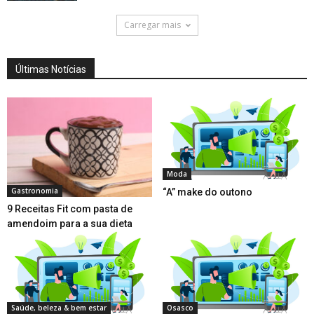
Carregar mais
Últimas Notícias
Moda
Gastronomia
“A” make do outono
9 Receitas Fit com pasta de
amendoim para a sua dieta
Saúde, beleza & bem estar
Osasco