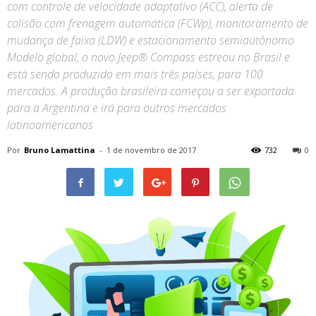
com controle de velocidade adaptativo (ACC), alerta de
colisão com frenagem automática (FCWp), monitoramento de
mudança de faixa (LDW) e estacionamento semiautônomo
Modelo global, o novo Jeep® Compass estreou no Brasil e
está sendo produzido em mais três países, para 100
mercados. A produção brasileira começou a ser exportada
para a Argentina e irá para outros mercados
latinoamericanos
Por
Bruno Lamattina
-
1 de novembro de 2017
732
0