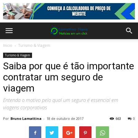
Inicio
Turismo & Viagem
Turismo & Viagem
Saiba por que é tão importante
contratar um seguro de
viagem
Entenda o motivo pelo qual um seguro é essencial em
viagens corporativas
Por
Bruno Lamattina
-
18 de outubro de 2017
663
0