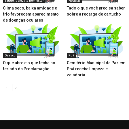
Saúde, beleza & bem estar
Notícias
Clima seco, baixa umidade e
Tudo o que você precisa saber
frio favorecem aparecimento
sobre a recarga de cartucho
de doenças oculares
Osasco
Poá
O que abre e o que fecha no
Cemitério Municipal da Paz em
feriado da Proclamação...
Poá recebe limpeza e
zeladoria